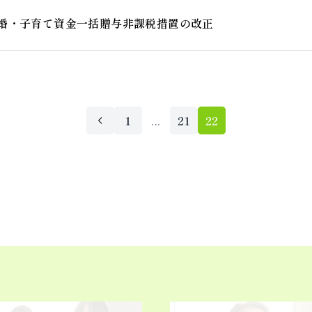
婚・子育て資金一括贈与非課税措置の改正
1
...
21
22