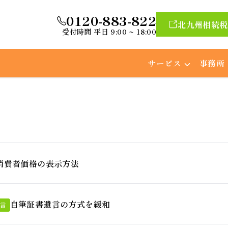
0120-883-822
北九州相続税
受付時間 平日 9:00 ~ 18:00
サービス
事務所
消費者価格の表示方法
自筆証書遺言の方式を緩和
言