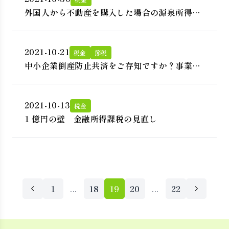
外国人から不動産を購入した場合の源泉所得税
の注意点
2021-10-21
税金
節税
中小企業倒産防止共済をご存知ですか？事業を
守り、節税効果も！
2021-10-13
税金
1 億円の壁 金融所得課税の見直し
1
...
18
19
20
...
22